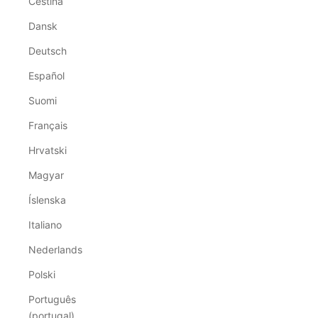
Čeština
Dansk
Deutsch
Español
Suomi
Français
Hrvatski
Magyar
Íslenska
Italiano
Nederlands
Polski
Português
(portugal)