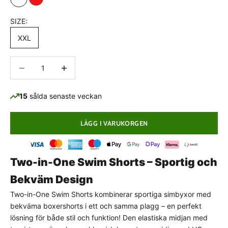
White
Red
SIZE:
XXL
Minska antal
Minska antal
15
sålda senaste veckan
LÄGG I VARUKORGEN
Two-in-One Swim Shorts – Sportig och
Bekväm Design
Two-in-One Swim Shorts kombinerar sportiga simbyxor med
PASSFORMSGUIDE
bekväma boxershorts i ett och samma plagg – en perfekt
lösning för både stil och funktion! Den elastiska midjan med
Normal passform