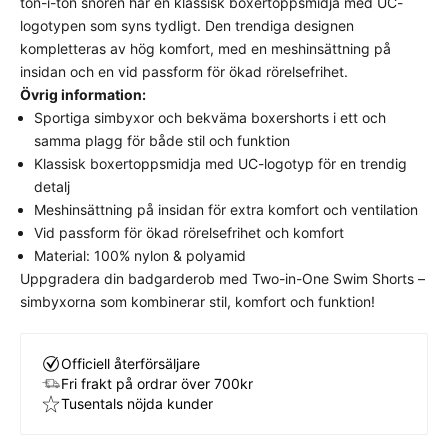
ton-i-ton snören har en klassisk boxertoppsmidja med UC-
logotypen som syns tydligt. Den trendiga designen
Detta plagg har en klassisk, normal passform som
kompletteras av hög komfort, med en meshinsättning på
följer kroppens naturliga linjer utan att sitta för
insidan och en vid passform för ökad rörelsefrihet.
stramt eller för löst.
Välj din vanliga storlek
för
Övrig information:
bästa komfort och avsedda look.
Sportiga simbyxor och bekväma boxershorts i ett och
samma plagg för både stil och funktion
Klassisk boxertoppsmidja med UC-logotyp för en trendig
detalj
Meshinsättning på insidan för extra komfort och ventilation
Vid passform för ökad rörelsefrihet och komfort
Material: 100% nylon & polyamid
Uppgradera din badgarderob med Two-in-One Swim Shorts –
simbyxorna som kombinerar stil, komfort och funktion!
Officiell återförsäljare
Fri frakt på ordrar över 700kr
Tusentals nöjda kunder