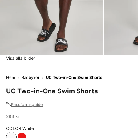
Visa alla bilder
Hem
›
Badbyxor
›
UC Two-in-One Swim Shorts
UC Two-in-One Swim Shorts
Passformsguide
Sale
293 kr
COLOR:
White