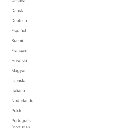
Čeština
Dansk
Deutsch
Español
Suomi
Français
Hrvatski
Magyar
Íslenska
Italiano
Nederlands
Polski
Português
(portugal)