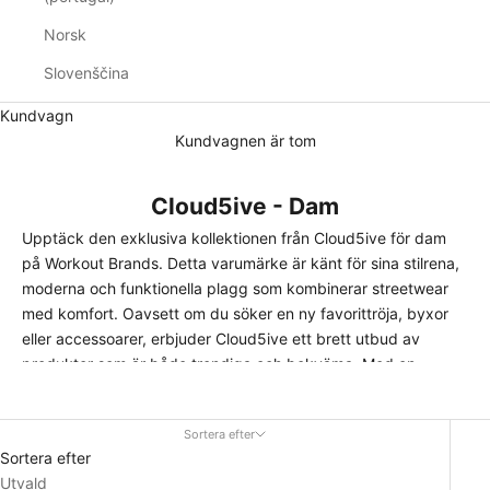
Norsk
Slovenščina
Kundvagn
Kundvagnen är tom
Cloud5ive - Dam
Upptäck den exklusiva kollektionen från Cloud5ive för dam
på Workout Brands. Detta varumärke är känt för sina stilrena,
moderna och funktionella plagg som kombinerar streetwear
med komfort. Oavsett om du söker en ny
favorittröja
,
byxor
eller accessoarer, erbjuder Cloud5ive ett brett utbud av
produkter som är både trendiga och bekväma. Med en
perfekt balans mellan stil och funktion har Cloud5ive blivit ett
favoritval för den modemedvetna kvinnan.
Sortera efter
Stil och Funktion i Harmoni
Sortera efter
Cloud5ive för dam är designat för att spegla den moderna
Utvald