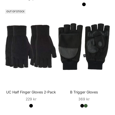
OUT OF STOCK
UC Half Finger Gloves 2-Pack
B Trigger Gloves
Sale
Sale
229 kr
369 kr