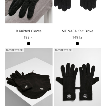
B Knitted Gloves
MT NASA Knit Glove
Sale
Sale
199 kr
149 kr
OUT OF STOCK
OUT OF STOCK