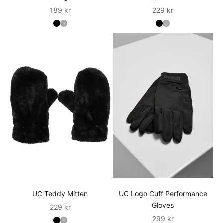
Sale
Sale
189 kr
229 kr
UC Teddy Mitten
UC Logo Cuff Performance
Gloves
Sale
229 kr
Sale
299 kr