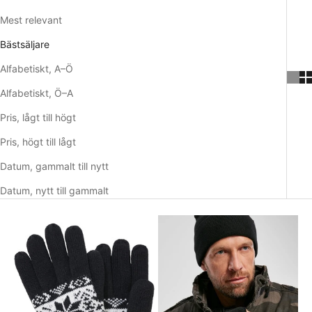
en ny nivå med utvecklad styrka.
Mest relevant
Skydd för händerna
Bästsäljare
Intensiv träning kan orsaka slitage på dina händer. Genom att
använda träningshandskar kan du undvika smärtsamma
Alfabetiskt, A–Ö
skador och hålla dina händer i toppskick.
Alfabetiskt, Ö–A
Handskarna fungerar som en skyddande barriär mellan dina
händer och hårda ytor vilket minskar risken för skador.
Pris, lågt till högt
Genom att minska slitage på dina händer och förhindra skador
Pris, högt till lågt
kan du träna mer regelbundet och effektivt utan onödiga
avbrott.
Datum, gammalt till nytt
Köpa träningshandskar
Datum, nytt till gammalt
Så om du funderar på att köpa träningshandskar, tveka inte.
De är ett mycket bra tillbehör för att förbättra din träning och
skydda dina händer. Att köpa ett par av hög kvalitet kommer
kunna ta din träning till nya höjder. Dina händer kommer att
tacka dig, och du kommer att se resultat.