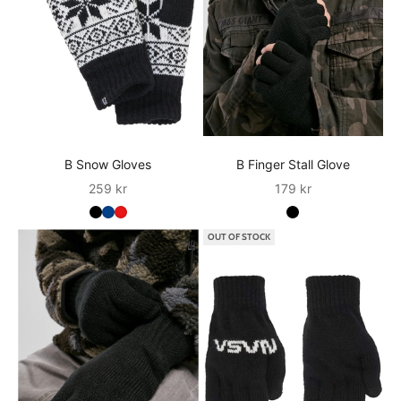
B Snow Gloves
B Finger Stall Glove
Sale
Sale
259 kr
179 kr
OUT OF STOCK