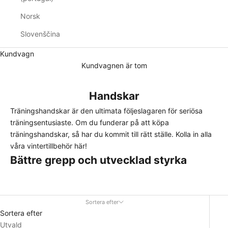
Norsk
Slovenščina
Kundvagn
Kundvagnen är tom
Handskar
Träningshandskar är den ultimata följeslagaren för seriösa
träningsentusiaste. Om du funderar på att köpa
träningshandskar, så har du kommit till rätt ställe. Kolla in alla
våra vintertillbehör
här!
Bättre grepp och utvecklad styrka
Träningshandskar är inte bara en accessoar, de är ett tillbehör
som kan förbättra ditt grepp och därmed din styrka. Med
deras hjälp kan du hålla vikterna över längre tid och fokusera
Sortera efter
på din teknik istället för att oroa dig för att tappa greppet.
Sortera efter
Detta gör att du kan göra fler repetitioner och ta din träning till
Utvald