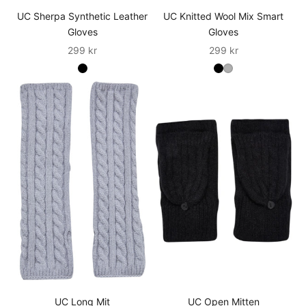
UC Sherpa Synthetic Leather
UC Knitted Wool Mix Smart
Gloves
Gloves
Sale
Sale
299 kr
299 kr
UC Long Mit
UC Open Mitten