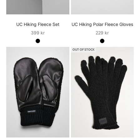
UC Hiking Fleece Set
UC Hiking Polar Fleece Gloves
Sale
Sale
399 kr
229 kr
OUT OF STOCK