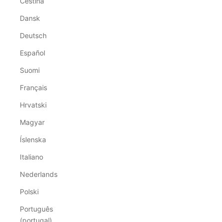
Čeština
Dansk
Deutsch
Español
Suomi
Français
Hrvatski
Magyar
Íslenska
Italiano
Nederlands
Polski
Português
(portugal)