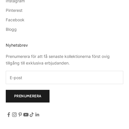
Instagram
n
d
Pinterest
i
Facebook
g
t
Blogg
s
o
Nyhetsbrev
m
d
Prenumerera för att få senaste kollektionerna först ovig
u
tillgång till exklusiva erbjudanden.
i
n
t
e
k
PRENUMERERA
l
a
r
a
r