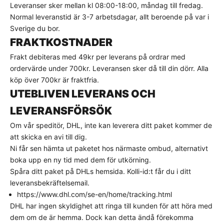
m
Leveranser sker mellan kl 08:00-18:00, måndag till fredag.
p
Normal leveranstid är 3-7 arbetsdagar, allt beroende på var i
a
Sverige du bor.
n
FRAKTKOSTNADER
j
Frakt debiteras med 49kr per leverans på ordrar med
e
ordervärde under 700kr. Leveransen sker då till din dörr.
Alla
r
köp över 700kr är fraktfria.
,
UTEBLIVEN LEVERANS OCH
r
a
LEVERANSFÖRSÖK
b
Om vår speditör, DHL, inte kan leverera ditt paket kommer de
a
att skicka en avi till dig.
t
Ni får sen hämta ut paketet hos närmaste ombud, alternativt
t
boka upp en ny tid med dem för utkörning.
k
Spåra ditt paket på DHLs hemsida. Kolli-id:t får du i ditt
o
leveransbekräftelsemail.
d
https://www.dhl.com/se-en/home/tracking.html
e
DHL har ingen skyldighet att ringa till kunden för att höra med
r
dem om de är hemma. Dock kan detta ändå förekomma
,