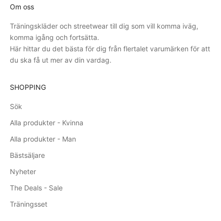
,
Om oss
v
i
Träningskläder och streetwear till dig som vill komma iväg,
l
komma igång och fortsätta.
o
Här hittar du det bästa för dig från flertalet varumärken för att
v
du ska få ut mer av din vardag.
a
r
SHOPPING
a
l
Sök
l
Alla produkter - Kvinna
t
s
Alla produkter - Man
å
Bästsäljare
n
Nyheter
t
d
The Deals - Sale
ä
Träningsset
r
r