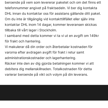
beroende på vem som levererar paketet och om det finns ett
t
telefonnummer angivet på fraktsedeln. Vi ber dig kontakta
r
DHL innan du kontaktar oss för assistans gällande ditt paket.
ä
Om du inte är tillgänglig vid kontakttillfället eller själv inte
n
kontaktar DHL inom 14 dagar, kommer leveransen skickas
i
tillbaka till vårt lager i Stockholm.
n
I samband med detta kommer vi ta vi ut en avgift om 149kr
g
för frakt och hantering.
s
Vi makulerar då din order och återbetalar kostnaden för
t
varorna efter avdragen avgift för frakt i retur samt
i
administrationskostnader och lagerhantering.
p
Räcker inte den av dig gjorda betalningen kommer vi att
s
debitera dig mellanskillnaden. Totalkostnaden för detta
o
varierar beroende på vikt och volym på din leverans.
c
h
t
r
i
x