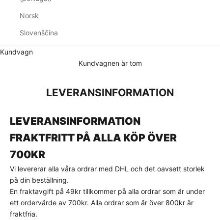
i
Norsk
g
Slovenščina
n
a
Kundvagn
Kundvagnen är tom
u
p
LEVERANSINFORMATION
p
i
LEVERANSINFORMATION
d
FRAKTFRITT PÅ ALLA KÖP ÖVER
a
700KR
g
Vi levererar alla våra ordrar med DHL och det oavsett storlek
på din beställning.
!
En fraktavgift på 49kr tillkommer på alla ordrar som är under
K
ett ordervärde av 700kr. Alla ordrar som är över 800kr är
a
fraktfria.