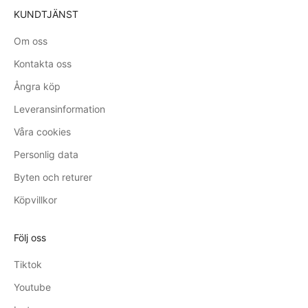
o
KUNDTJÄNST
l
Om oss
i
g
Kontakta oss
t
Ångra köp
,
h
Leveransinformation
ä
Våra cookies
r
l
Personlig data
i
Byten och returer
g
Köpvillkor
t
,
n
Följ oss
ö
Tiktok
d
v
Youtube
ä