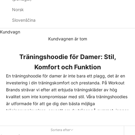
Norsk
Slovenščina
Kundvagn
Kundvagnen är tom
Träningshoodie för Damer: Stil,
Komfort och Funktion
En träningshoodie för damer är inte bara ett plagg, det är en
investering i din träningskomfort och prestanda. På Workout
Brands strävar vi efter att erbjuda träningskläder av hög
kvalitet som inte kompromissar med stil. Våra träningshoodies
är utformade för att ge dig den bästa möjliga
träningsupplevelsen
, oavsett om du tränar på gymmet, joggar
utomhus eller kopplar av hemma.
Sortera efter
Kvalitet och Komfort som Prioritet