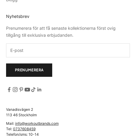
För att förlänga livslängden på din träningshoodie bör du följa
tvättråden som anges på plagget. Använd mild tvätt och
Nyhetsbrev
undvik höga temperaturer för att bevara materialets elasticitet
och funktion.
Prenumerera för att få senaste kollektionerna först ovig
tillgång till exklusiva erbjudanden.
Titta igenom vårt sortiment av träningskläder och hitta den
perfekta träningshoodien för dig.
PRENUMERERA
Vanadisvägen 2
113 46 Stockholm
Mail:
info@workoutbrands.com
Tel:
0737608459
Telefon/sms: 10-14