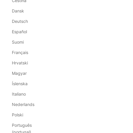
Čeština
Dansk
Deutsch
Español
Suomi
Français
Hrvatski
Magyar
Íslenska
Italiano
Nederlands
Polski
Português
(portugal)