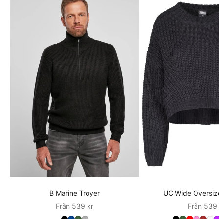
B Marine Troyer
UC Wide Oversiz
Sale
Sale
Från 539 kr
Från 539 