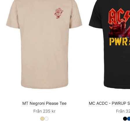
MT Negroni Please Tee
MC ACDC - PWRUP Sta
Sale
Sale
Från 235 kr
Från 3