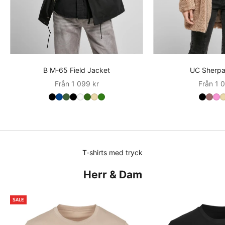
B M-65 Field Jacket
UC Sherpa
Sale
Sale
Från 1 099 kr
Från 1 0
T-shirts med tryck
Herr & Dam
SALE