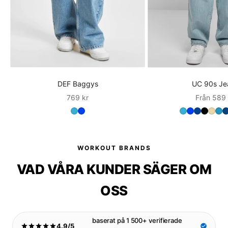
DEF Baggys
UC 90s Je
Sale
Sale
769 kr
Från 589 
WORKOUT BRANDS
VAD VÅRA KUNDER SÄGER OM
OSS
baserat på 1 500+ verifierade
4.9/5