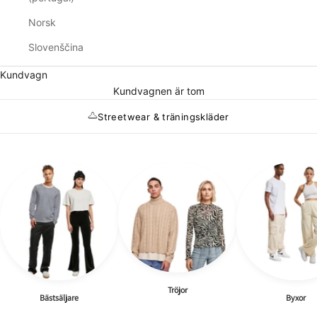
Norsk
Slovenščina
Kundvagn
Kundvagnen är tom
Streetwear & träningskläder
Tröjor
Bästsäljare
Byxor