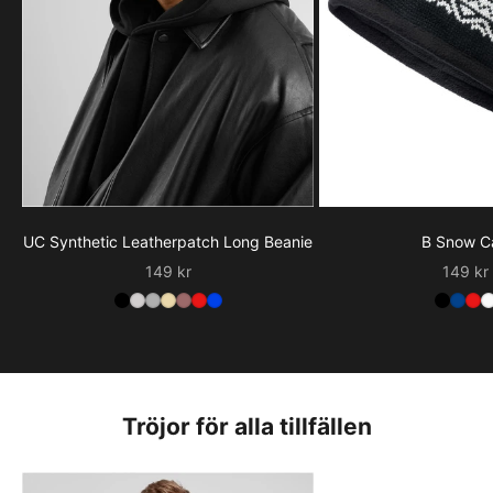
UC Synthetic Leatherpatch Long Beanie
B Snow C
Sale
Sale
149 kr
149 kr
Tröjor för alla tillfällen