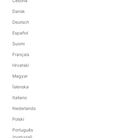
Čeština
Dansk
Deutsch
Español
Suomi
Français
Hrvatski
Magyar
Íslenska
Italiano
Nederlands
Polski
Português
(portugal)