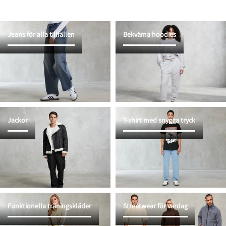
Jeans för alla tillfällen
Bekväma hoodies
Jackor
T-shirt med snygga tryck
Funktionella träningskläder
Streetwear för vardag