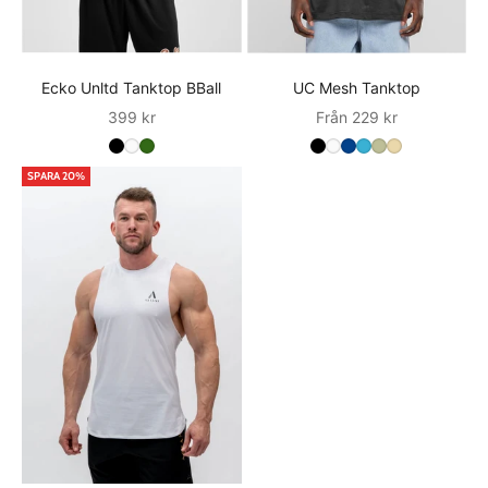
att bevara materialens kvalitet och färg. Hängtorkning eller
torkning på låg värme är vanligtvis föredraget för att undvika
krympning eller skador på materialet.
Ecko Unltd Tanktop BBall
UC Mesh Tanktop
Sale
Sale
399 kr
Från 229 kr
SPARA 20%