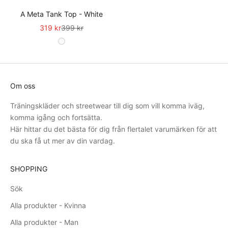
A Meta Tank Top - White
Sale
Pris
319 kr
399 kr
Om oss
Träningskläder och streetwear till dig som vill komma iväg,
komma igång och fortsätta.
Här hittar du det bästa för dig från flertalet varumärken för att
du ska få ut mer av din vardag.
SHOPPING
Sök
Alla produkter - Kvinna
Alla produkter - Man