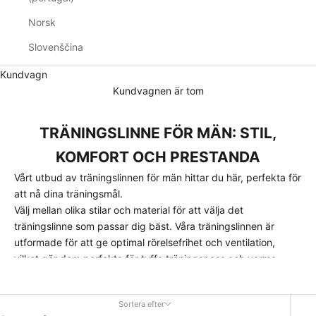
Norsk
Slovenščina
Kundvagn
Kundvagnen är tom
TRÄNINGSLINNE FÖR MÄN: STIL,
KOMFORT OCH PRESTANDA
Vårt utbud av träningslinnen för män hittar du här, perfekta för
att nå dina träningsmål.
Välj mellan olika stilar och material för att välja det
träningslinne som passar dig bäst. Våra träningslinnen är
utformade för att ge optimal rörelsefrihet och ventilation,
vilket gör dem perfekta för tuffa träningspass och varma
dagar.
Sortera efter
Vårt sortiment av träningslinnen innehåller allt från klassiska