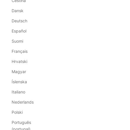
Čeština
Dansk
Deutsch
Español
Suomi
Français
Hrvatski
Magyar
Íslenska
Italiano
Nederlands
Polski
Português
(portugal)