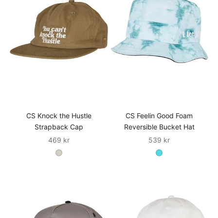
CS Knock the Hustle
CS Feelin Good Foam
Strapback Cap
Reversible Bucket Hat
Sale
Sale
469 kr
539 kr