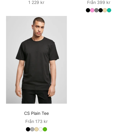
Sale
Sale
1 229 kr
Från 399 kr
CS Plain Tee
Sale
Från 173 kr