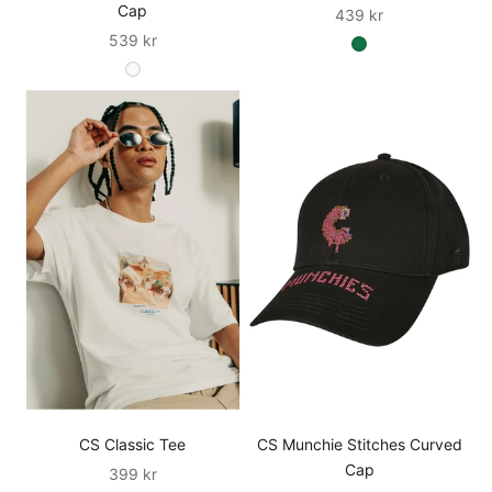
Cap
Sale
439 kr
Sale
539 kr
CS Classic Tee
CS Munchie Stitches Curved
Cap
Sale
399 kr