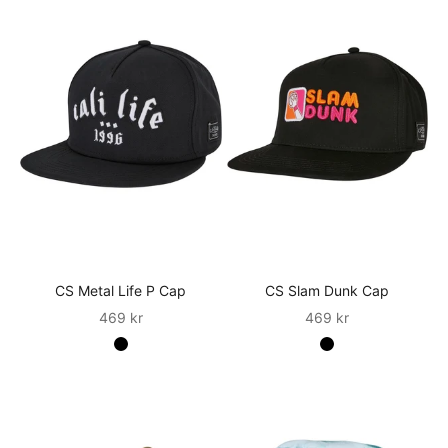
CS Metal Life P Cap
CS Slam Dunk Cap
Sale
Sale
469 kr
469 kr