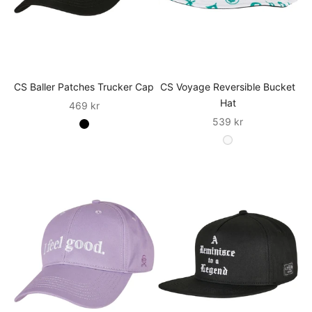
CS Baller Patches Trucker Cap
CS Voyage Reversible Bucket
Hat
Sale
469 kr
Sale
539 kr