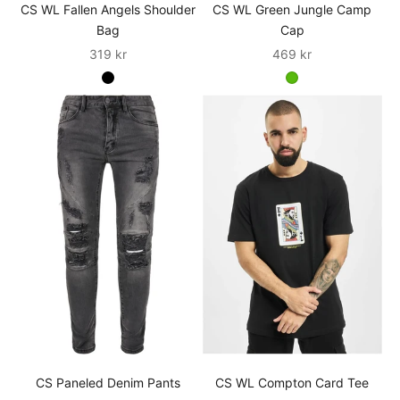
CS WL Fallen Angels Shoulder
CS WL Green Jungle Camp
Bag
Cap
Sale
Sale
319 kr
469 kr
CS Paneled Denim Pants
CS WL Compton Card Tee