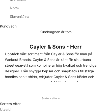
Norsk
Slovenščina
Kundvagn
Kundvagnen är tom
Cayler & Sons - Herr
Upptäck vårt sortiment från Cayler & Sons för man på
Workout Brands. Cayler & Sons är känt för sin urbana
streetwear-stil som kombinerar hög kvalitet och trendiga
designer. Från snygga
kepsar
och
snapbacks
till stiliga
hoodies
och
t-shirts
, erbjuder Cayler & Sons kläder och
accessoarer som passar perfekt för den moderna mannen
som vill ha både komfort och en trendig look.
Hög Kvalitet och Urban Stil
Sortera efter
Cayler & Sons erbjuder plagg och
accessoarer
som är
Sortera efter
designade för att ge både stil och funktionalitet. Deras
Utvald