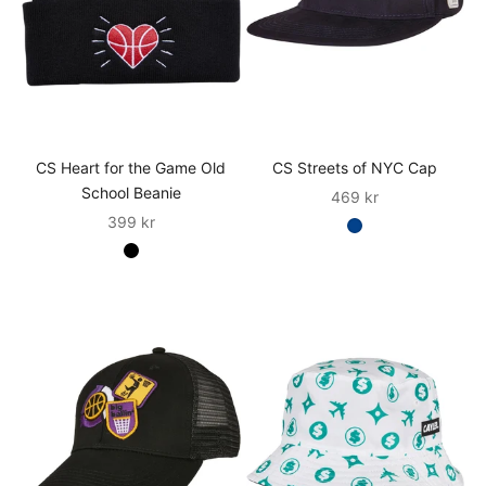
CS Heart for the Game Old
CS Streets of NYC Cap
School Beanie
Sale
469 kr
Sale
399 kr