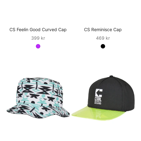
CS Feelin Good Curved Cap
CS Reminisce Cap
Sale
Sale
399 kr
469 kr