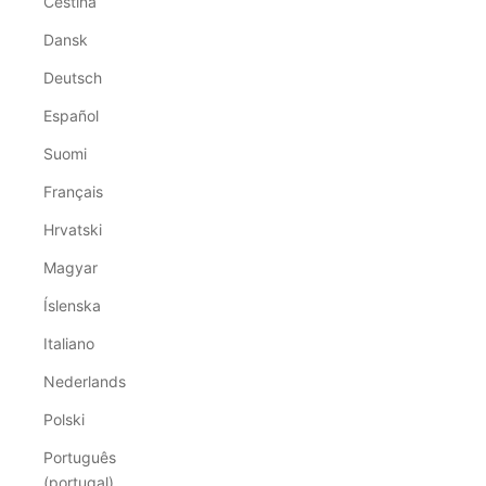
Čeština
Dansk
Deutsch
Español
Suomi
Français
Hrvatski
Magyar
Íslenska
Italiano
Nederlands
Polski
Português
(portugal)