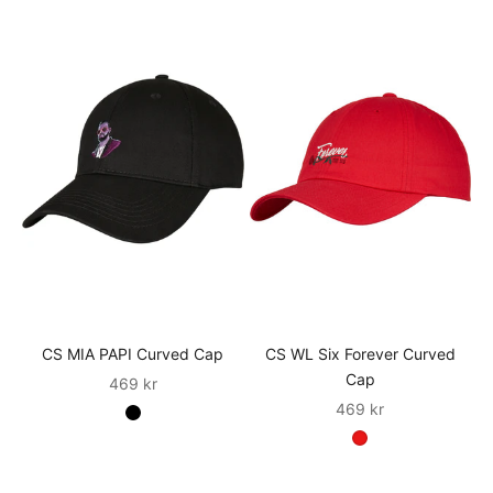
CS MIA PAPI Curved Cap
CS WL Six Forever Curved
Cap
Sale
469 kr
Sale
469 kr