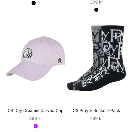
Sale
399 kr
CS Day Dreamin Curved Cap
CS Prayor Socks 2-Pack
Sale
Sale
399 kr
299 kr