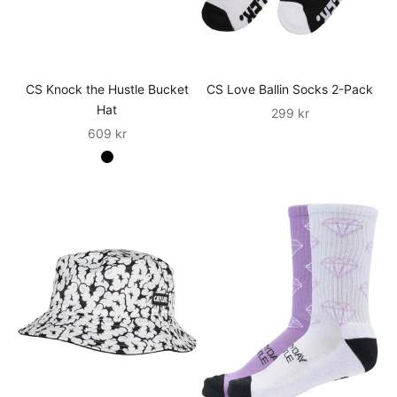
CS Knock the Hustle Bucket
CS Love Ballin Socks 2-Pack
Hat
Sale
299 kr
Sale
609 kr