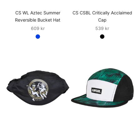
CS WL Aztec Summer
CS CSBL Critically Acclaimed
Reversible Bucket Hat
Cap
Sale
Sale
609 kr
539 kr