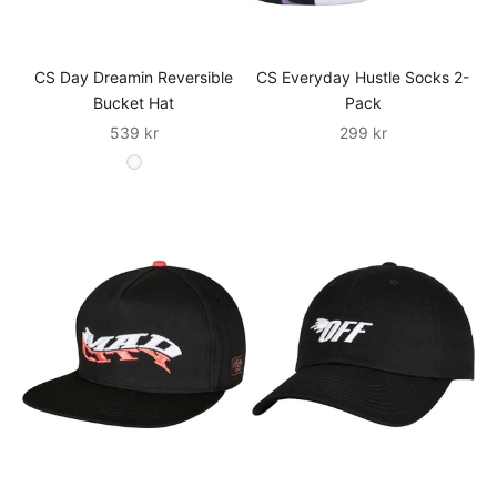
CS Day Dreamin Reversible
CS Everyday Hustle Socks 2-
Bucket Hat
Pack
Sale
Sale
539 kr
299 kr