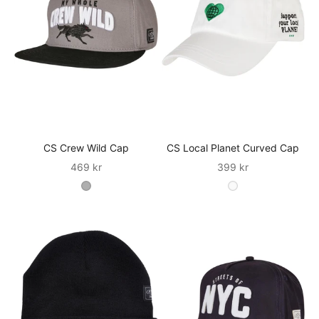
CS Crew Wild Cap
CS Local Planet Curved Cap
Sale
Sale
469 kr
399 kr