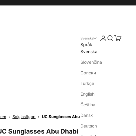
Svenska
Språk
Svenska
Slovenčina
Српски
Türkçe
English
Čeština
Dansk
Hem
›
Solglasögon
›
UC Sunglasses Abu Dhabi
Deutsch
UC Sunglasses Abu Dhabi