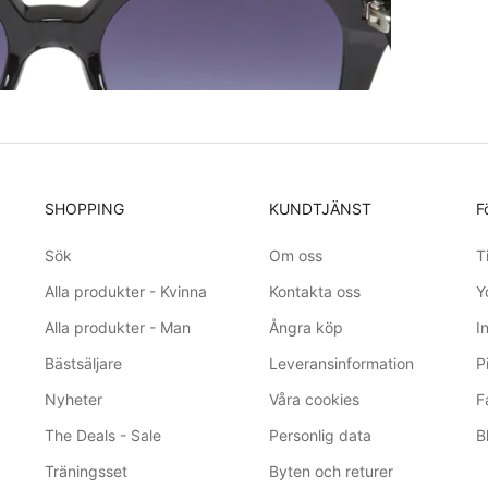
SHOPPING
KUNDTJÄNST
F
Sök
Om oss
T
Alla produkter - Kvinna
Kontakta oss
Y
Alla produkter - Man
Ångra köp
I
Bästsäljare
Leveransinformation
P
Nyheter
Våra cookies
F
The Deals - Sale
Personlig data
B
Träningsset
Byten och returer