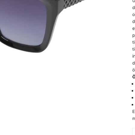
U
d
o
d
e
p
t
t
i
d
ö
Ö
E
m