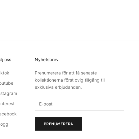
ölj oss
Nyhetsbrev
iktok
Prenumerera för att få senaste
kollektionerna först ovig tillgång till
outube
exklusiva erbjudanden.
nstagram
interest
acebook
logg
PRENUMERERA