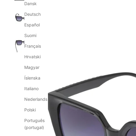
Dansk
Deutsch
Español
Suomi
Français
Hrvatski
Magyar
Íslenska
Italiano
Nederlands
Polski
Português
(portugal)