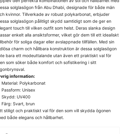
pplev den perfekta kombinationen av stil och hållbarhet med
essa solglasögon från Abu Dhabi, designade för både män
ch kvinnor. Tillverkade av robust polykarbonat, erbjuder
essa solglasögon pålitligt skydd samtidigt som de ger en
legant touch till vilken outfit som helst. Deras slanka design
assar enkelt alla ansiktsformer, vilket gör dem till ett idealiskt
illbehör för soliga dagar eller avslappnade tillfällen. Med sin
idlösa charm och hållbara konstruktion är dessa solglasögon
nte bara ett modeuttalande utan även ett praktiskt val för
en som söker både komfort och sofistikering i sitt
gonbrynsval.
vrig information:
Material: Polykarbonat
Passform: Unisex
Skydd: UV400
Färg: Svart, brun
tt stiligt och praktiskt val för den som vill skydda ögonen
ed både elegans och hållbarhet.