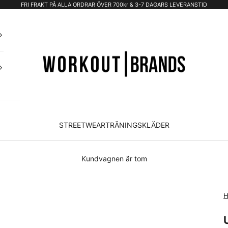
FRI FRAKT PÅ ALLA ORDRAR ÖVER 700kr & 3-7 DAGARS LEVERANSTID
STREETWEAR
TRÄNINGSKLÄDER
Kundvagnen är tom