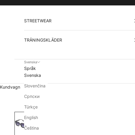
Hoppa till innehållet
STREETWEAR
TRÄNINGSKLÄDER
Svenska
Språk
Svenska
Slovenčina
Kundvagn
Српски
Türkçe
English
Čeština