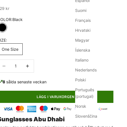
Español
ale
29 kr
Suomi
COLOR:
Black
Français
Hrvatski
Black
IZE:
Magyar
One Size
Íslenska
Italiano
inska antal
Minska antal
Nederlands
Polski
8
sålda senaste veckan
Português
(portugal)
LÄGG I VARUKORGEN
Norsk
Slovenščina
Sunglasses Abu Dhabi