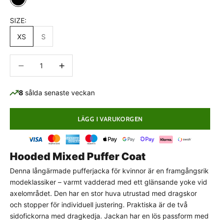
Black
SIZE:
XS
S
Minska antal
Minska antal
8
sålda senaste veckan
LÄGG I VARUKORGEN
Hooded Mixed Puffer Coat
Denna långärmade pufferjacka för kvinnor är en framgångsrik
modeklassiker – varmt vadderad med ett glänsande yoke vid
PASSFORMSGUIDE
axelområdet. Den har en stor huva utrustad med dragskor
Normal passform
och stopper för individuell justering. Praktiska är de två
sidofickorna med dragkedja. Jackan har en lös passform med