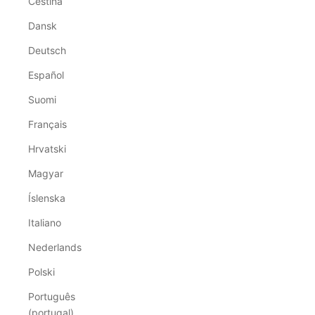
Čeština
Dansk
Deutsch
Español
Suomi
Français
Hrvatski
Magyar
Íslenska
Italiano
Nederlands
Polski
Português
(portugal)