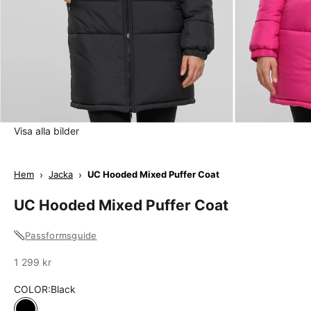
Visa alla bilder
Hem
›
Jacka
›
UC Hooded Mixed Puffer Coat
UC Hooded Mixed Puffer Coat
Passformsguide
Sale
1 299 kr
COLOR:
Black