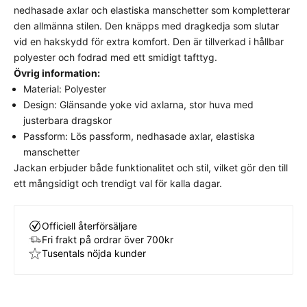
Detta plagg har en klassisk, normal passform som
nedhasade axlar och elastiska manschetter som kompletterar
följer kroppens naturliga linjer utan att sitta för
den allmänna stilen. Den knäpps med dragkedja som slutar
stramt eller för löst.
Välj din vanliga storlek
för
vid en hakskydd för extra komfort. Den är tillverkad i hållbar
bästa komfort och avsedda look.
polyester och fodrad med ett smidigt tafttyg.
Övrig information:
Material: Polyester
Design: Glänsande yoke vid axlarna, stor huva med
justerbara dragskor
Passform: Lös passform, nedhasade axlar, elastiska
manschetter
Jackan erbjuder både funktionalitet och stil, vilket gör den till
ett mångsidigt och trendigt val för kalla dagar.
Officiell återförsäljare
Fri frakt på ordrar över 700kr
Tusentals nöjda kunder