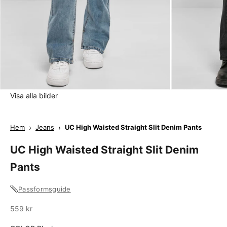
Visa alla bilder
Hem
›
Jeans
›
UC High Waisted Straight Slit Denim Pants
UC High Waisted Straight Slit Denim
Pants
Passformsguide
Sale
559 kr