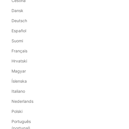
Čeština
Dansk
Deutsch
Español
Suomi
Français
Hrvatski
Magyar
Íslenska
Italiano
Nederlands
Polski
Português
(portugal)