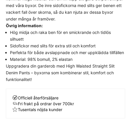
Detta plagg har en klassisk, normal passform som
med våra byxor. De inre sidofickorna med slits ger benen ett
följer kroppens naturliga linjer utan att sitta för
vackert fall över skorna, så du kan njuta av dessa byxor
stramt eller för löst.
Välj din vanliga storlek
för
under många år framöver.
bästa komfort och avsedda look.
Övrig information:
Hög midja och raka ben för en smickrande och tidlös
silhuett
Sidofickor med slits för extra stil och komfort
Perfekta för både avslappnade och mer uppklädda tillfällen
Material: 98% bomull, 2% elastan
Uppgradera din garderob med High Waisted Straight Slit
Denim Pants – byxorna som kombinerar stil, komfort och
funktionalitet!
Officiell återförsäljare
Fri frakt på ordrar över 700kr
Tusentals nöjda kunder