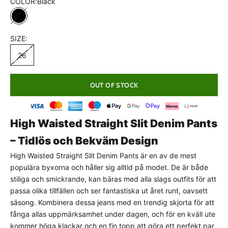
COLOR:
Black
Black
SIZE:
26
OUT OF STOCK
High Waisted Straight Slit Denim Pants
– Tidlös och Bekväm Design
High Waisted Straight Slit Denim Pants är en av de mest
populära byxorna och håller sig alltid på modet. De är både
stiliga och smickrande, kan bäras med alla slags outfits för att
passa olika tillfällen och ser fantastiska ut året runt, oavsett
PASSFORMSGUIDE
säsong. Kombinera dessa jeans med en trendig skjorta för att
Normal passform
fånga allas uppmärksamhet under dagen, och för en kväll ute
kommer höga klackar och en fin topp att göra ett perfekt par