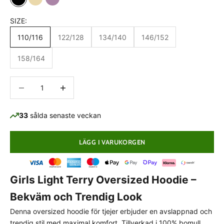
Black
Beige
Light Purple
SIZE:
110/116
122/128
134/140
146/152
158/164
Minska antal
Minska antal
33
sålda senaste veckan
LÄGG I VARUKORGEN
Girls Light Terry Oversized Hoodie –
PASSFORMSGUIDE
Bekväm och Trendig Look
Oversized passform
Denna oversized hoodie för tjejer erbjuder en avslappnad och
Plagget är medvetet designat med en rymligare och
trendig stil med maximal komfort. Tillverkad i 100% bomull,