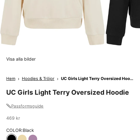
Visa alla bilder
Hem
›
Hoodies & Tröjor
›
UC Girls Light Terry Oversized Hoodie
UC Girls Light Terry Oversized Hoodie
Passformsguide
Sale
469 kr
COLOR:
Black