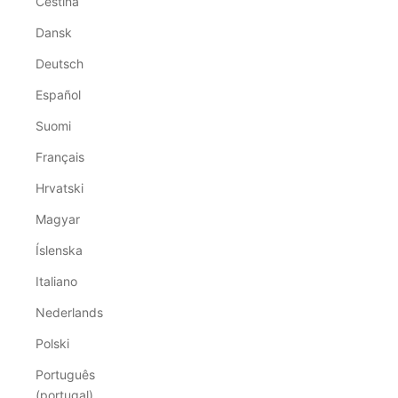
Čeština
Dansk
Deutsch
Español
Suomi
Français
Hrvatski
Magyar
Íslenska
Italiano
Nederlands
Polski
Português
(portugal)