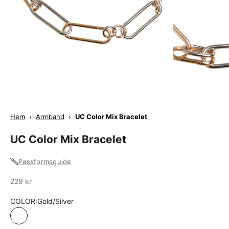
Hem
›
Armband
›
UC Color Mix Bracelet
UC Color Mix Bracelet
Passformsguide
Sale
229 kr
COLOR:
Gold/Silver
Gold/Silver