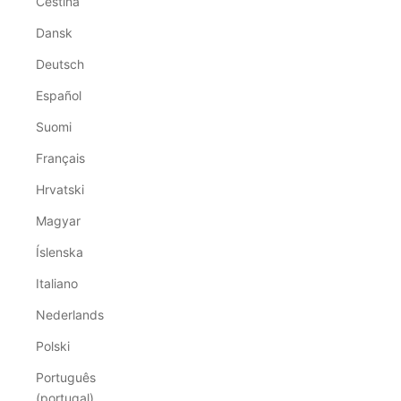
Čeština
Dansk
Deutsch
Español
Suomi
Français
Hrvatski
Magyar
Íslenska
Italiano
Nederlands
Polski
Português
(portugal)