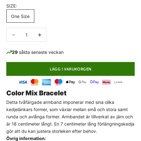
SIZE:
One Size
Minska antal
Minska antal
29
sålda senaste veckan
LÄGG I VARUKORGEN
Color Mix Bracelet
PASSFORMSGUIDE
Normal passform
Detta tvåfärgade armband imponerar med sina olika
kedjelänkars former, som växlar mellan små och stora samt
Detta plagg har en klassisk, normal passform som
runda och avlånga former. Armbandet är tillverkat av järn och
följer kroppens naturliga linjer utan att sitta för
är 18 centimeter långt. En 7 centimeter lång förlängningskedja
stramt eller för löst.
Välj din vanliga storlek
för
gör att du kan justera storleken efter behov.
bästa komfort och avsedda look.
Övrig information: