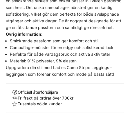
en smickrande silhuett som enkelt passar in i vilken garderob
Detta plagg har en klassisk, normal passform som
som helst. Det unika camouflage-mönstret ger en kantig
följer kroppens naturliga linjer utan att sitta för
sofistikering, vilket gör dem perfekta för både avslappnade
stramt eller för löst.
Välj din vanliga storlek
för
utgångar och aktiva dagar. De är noggrant designade för att
bästa komfort och avsedda look.
ge en åtsittande passform och samtidigt ge rörelsefrihet.
Övrig information:
Smickrande passform som ger komfort och stil
Camouflage-mönster för en edgy och sofistikerad look
Perfekta för både vardagsbruk och aktiva aktiviteter
Material: 91% polyester, 9% elastan
Uppgradera din stil med Ladies Camo Stripe Leggings –
leggingsen som förenar komfort och mode på bästa sätt!
Officiell återförsäljare
Fri frakt på ordrar över 700kr
Tusentals nöjda kunder