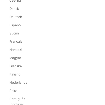
Čeština
Dansk
Deutsch
Español
Suomi
Français
Hrvatski
Magyar
Íslenska
Italiano
Nederlands
Polski
Português
(portugal)