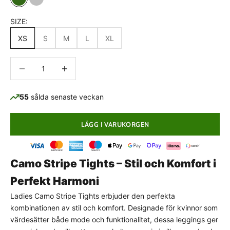
Green Camo
Gray Camo
SIZE:
XS
S
M
L
XL
Minska antal
Minska antal
55
sålda senaste veckan
LÄGG I VARUKORGEN
Camo Stripe Tights – Stil och Komfort i
Perfekt Harmoni
PASSFORMSGUIDE
Ladies Camo Stripe Tights erbjuder den perfekta
kombinationen av stil och komfort. Designade för kvinnor som
Normal passform
värdesätter både mode och funktionalitet, dessa leggings ger