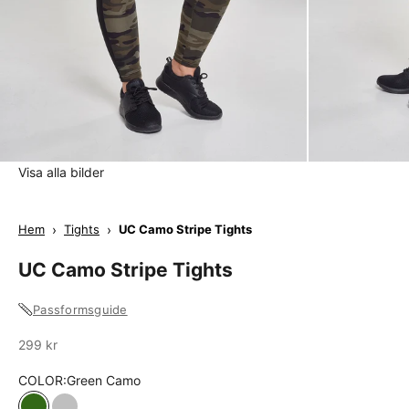
Visa alla bilder
Hem
›
Tights
›
UC Camo Stripe Tights
UC Camo Stripe Tights
Passformsguide
Sale
299 kr
COLOR:
Green Camo