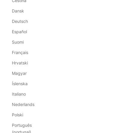
Čeština
Dansk
Deutsch
Español
Suomi
Français
Hrvatski
Magyar
Íslenska
Italiano
Nederlands
Polski
Português
(portugal)