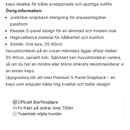
keps idealisk för både avslappnade och sportiga outfits.
Detta plagg har en klassisk, normal passform som
Övrig information:
följer kroppens naturliga linjer utan att sitta för
Justerbar snapback-stängning för anpassningsbar
stramt eller för löst.
Välj din vanliga storlek
för
passform
bästa komfort och avsedda look.
Klassisk 5-panel design för en slimmad och modern look
Högkvalitativa material för hållbarhet och komfort
Storlek: One size, 55-60cm
Huvudstorleken på en vuxen människa ligger oftast mellan
55-60cm, oavsett kön. Självklart kan huvudstorlekar variera,
så om du har en mindre eller större omkrets rekommenderar vi
en annan keps.
Uppgradera din stil med Premium 5-Panel Snapback – en
keps som erbjuder både hög kvalitet och tidlös design!
Officiell återförsäljare
Fri frakt på ordrar över 700kr
Tusentals nöjda kunder