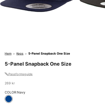
Hem
›
Keps
›
5-Panel Snapback One Size
5-Panel Snapback One Size
Passformsguide
Sale
269 kr
COLOR:
Navy
Navy