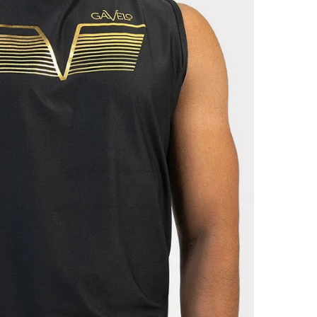
Detta plagg har en klassisk, normal passform som följer
kroppens naturliga linjer utan att sitta för stramt eller för löst.
Välj din vanliga storlek
för bästa komfort och avsedda look.