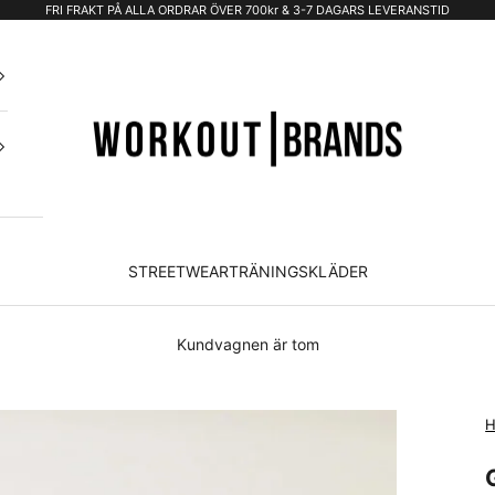
FRI FRAKT PÅ ALLA ORDRAR ÖVER 700kr & 3-7 DAGARS LEVERANSTID
STREETWEAR
TRÄNINGSKLÄDER
Kundvagnen är tom