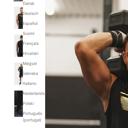
Dansk
Deutsch
Español
Suomi
Français
Hrvatski
Magyar
Íslenska
Italiano
Nederlands
Polski
Português
(portugal)