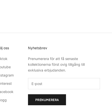
ölj oss
Nyhetsbrev
iktok
Prenumerera för att få senaste
kollektionerna först ovig tillgång till
outube
exklusiva erbjudanden.
nstagram
interest
acebook
logg
PRENUMERERA