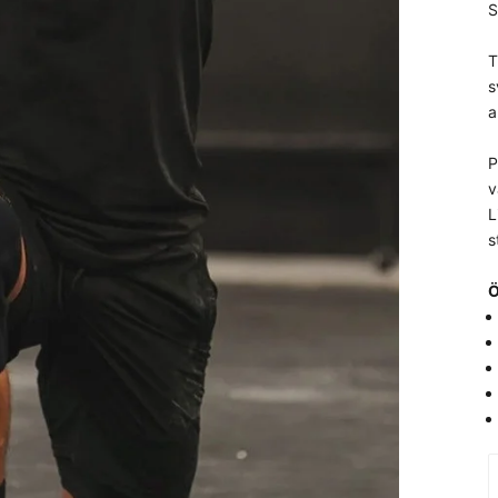
S
T
s
a
P
v
L
s
Ö