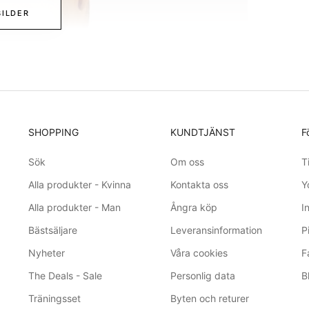
BILDER
SHOPPING
KUNDTJÄNST
F
Sök
Om oss
T
Alla produkter - Kvinna
Kontakta oss
Y
Alla produkter - Man
Ångra köp
I
Bästsäljare
Leveransinformation
P
Nyheter
Våra cookies
F
The Deals - Sale
Personlig data
B
Träningsset
Byten och returer