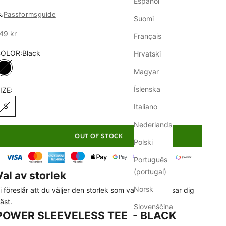
Español
Passformsguide
Suomi
ale
49 kr
Français
COLOR:
Black
Hrvatski
Magyar
Black
Íslenska
IZE:
S
Italiano
Nederlands
OUT OF STOCK
Polski
Português
(portugal)
Val av storlek
Norsk
i föreslår att du väljer den storlek som vanligtvis passar dig
äst.
Slovenščina
POWER SLEEVELESS TEE - BLACK