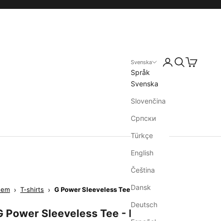
Svenska
Språk
Svenska
Slovenčina
Српски
Türkçe
English
Čeština
Dansk
Hem
›
T-shirts
›
G Power Sleeveless Tee - Black
Deutsch
G Power Sleeveless Tee - Black