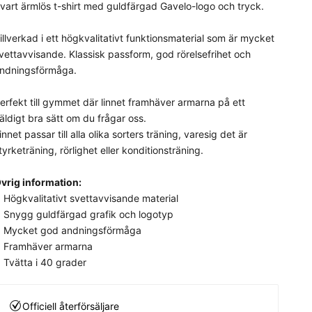
vart ärmlös t-shirt med guldfärgad Gavelo-logo och tryck.
illverkad i ett högkvalitativt funktionsmaterial som är mycket
vettavvisande. Klassisk passform, god rörelsefrihet och
ndningsförmåga.
erfekt till gymmet där linnet framhäver armarna på ett
äldigt bra sätt om du frågar oss.
innet passar till alla olika sorters träning, varesig det är
tyrketräning, rörlighet eller konditionsträning.
vrig information:
Högkvalitativt svettavvisande material
Snygg guldfärgad grafik och logotyp
Mycket god andningsförmåga
Framhäver armarna
Tvätta i 40 grader
Officiell återförsäljare