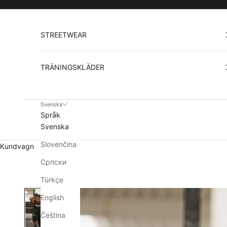
Hoppa till innehållet
STREETWEAR
TRÄNINGSKLÄDER
Svenska
Språk
Svenska
Slovenčina
Kundvagn
Српски
Türkçe
English
Čeština