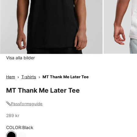
Visa alla bilder
Hem
›
T-shirts
›
MT Thank Me Later Tee
MT Thank Me Later Tee
Passformsguide
Sale
289 kr
COLOR:
Black