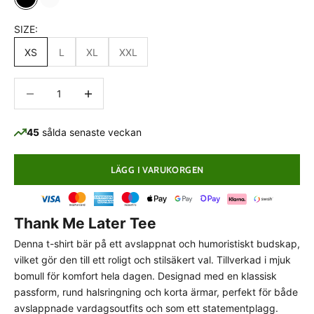
Black
White
SIZE:
XS
L
XL
XXL
Minska antal
Minska antal
45
sålda senaste veckan
LÄGG I VARUKORGEN
PASSFORMSGUIDE
Thank Me Later Tee
Normal passform
Denna t-shirt bär på ett avslappnat och humoristiskt budskap,
Detta plagg har en klassisk, normal passform som
vilket gör den till ett roligt och stilsäkert val. Tillverkad i mjuk
följer kroppens naturliga linjer utan att sitta för
bomull för komfort hela dagen. Designad med en klassisk
stramt eller för löst.
Välj din vanliga storlek
för
passform, rund halsringning och korta ärmar, perfekt för både
bästa komfort och avsedda look.
avslappnade vardagsoutfits och som ett statementplagg.