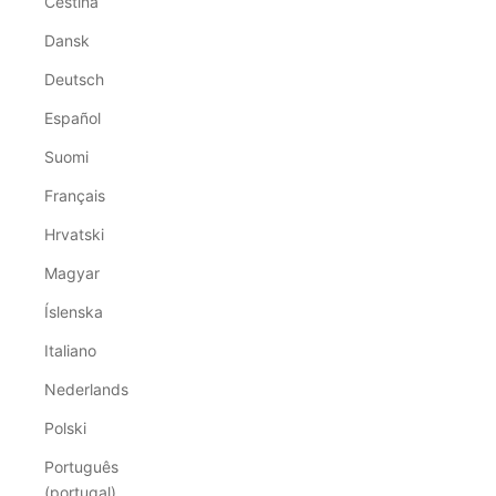
Čeština
Dansk
Deutsch
Español
Suomi
Français
Hrvatski
Magyar
Íslenska
Italiano
Nederlands
Polski
Português
(portugal)