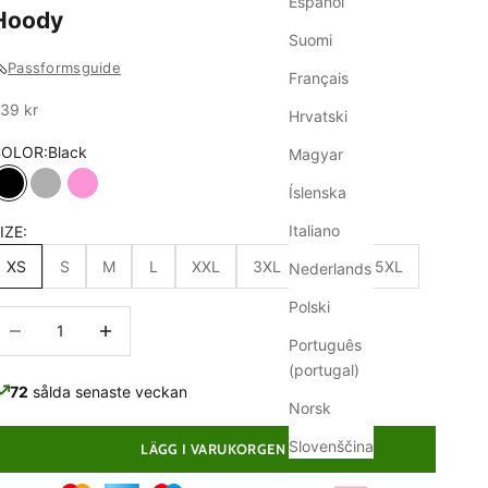
Español
Hoody
Suomi
Passformsguide
Français
ale
39 kr
Hrvatski
COLOR:
Black
Magyar
Íslenska
Black
Gray
Pink
Italiano
IZE:
XS
S
M
L
XXL
3XL
4XL
5XL
Nederlands
Polski
inska antal
Minska antal
Português
(portugal)
72
sålda senaste veckan
Norsk
Slovenščina
LÄGG I VARUKORGEN