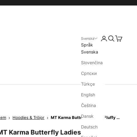
Svenska
Språk
Svenska
Slovenčina
Српски
Türkçe
English
Čeština
Dansk
Hem
›
Hoodies & Tröjor
›
MT Karma Butterfly Ladies Fluffy Hoody
Deutsch
MT Karma Butterfly Ladies Fluffy