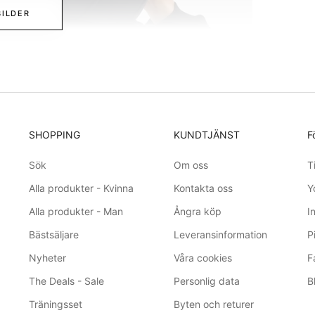
BILDER
SHOPPING
KUNDTJÄNST
F
Sök
Om oss
T
Alla produkter - Kvinna
Kontakta oss
Y
Alla produkter - Man
Ångra köp
I
Bästsäljare
Leveransinformation
P
Nyheter
Våra cookies
F
The Deals - Sale
Personlig data
B
Träningsset
Byten och returer