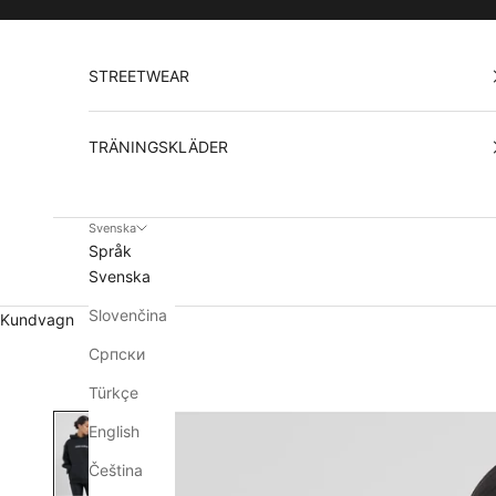
Hoppa till innehållet
STREETWEAR
TRÄNINGSKLÄDER
Svenska
Språk
Svenska
Slovenčina
Kundvagn
Српски
Türkçe
English
Čeština