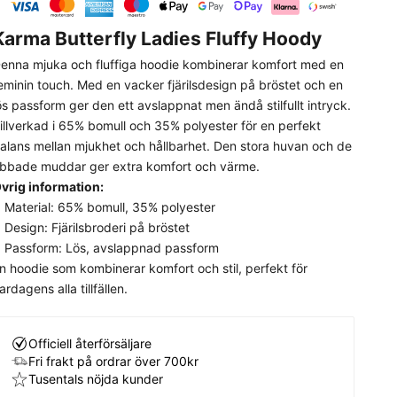
Karma Butterfly Ladies Fluffy Hoody
enna mjuka och fluffiga hoodie kombinerar komfort med en
eminin touch. Med en vacker fjärilsdesign på bröstet och en
ös passform ger den ett avslappnat men ändå stilfullt intryck.
illverkad i 65% bomull och 35% polyester för en perfekt
alans mellan mjukhet och hållbarhet. Den stora huvan och de
ibbade muddar ger extra komfort och värme.
vrig information:
Material: 65% bomull, 35% polyester
Design: Fjärilsbroderi på bröstet
Passform: Lös, avslappnad passform
n hoodie som kombinerar komfort och stil, perfekt för
ardagens alla tillfällen.
Officiell återförsäljare
Fri frakt på ordrar över 700kr
Tusentals nöjda kunder