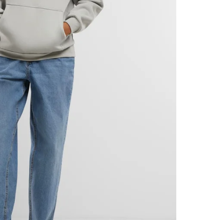
Detta plagg har en klassisk, normal passform som följer
kroppens naturliga linjer utan att sitta för stramt eller för löst.
Välj din vanliga storlek
för bästa komfort och avsedda look.