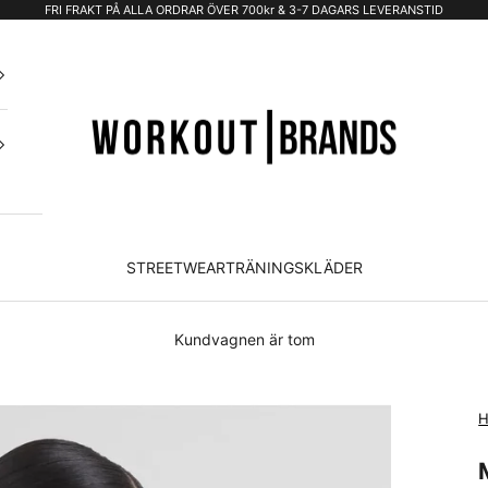
FRI FRAKT PÅ ALLA ORDRAR ÖVER 700kr & 3-7 DAGARS LEVERANSTID
STREETWEAR
TRÄNINGSKLÄDER
Kundvagnen är tom