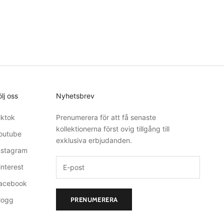
ölj oss
Nyhetsbrev
iktok
Prenumerera för att få senaste
kollektionerna först ovig tillgång till
outube
exklusiva erbjudanden.
nstagram
interest
acebook
logg
PRENUMERERA