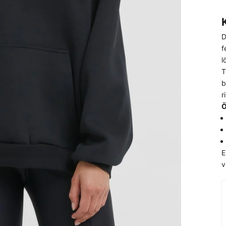
D
f
l
T
b
r
Ö
E
v