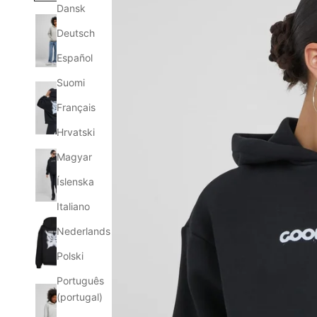
Dansk
Deutsch
Español
Suomi
Français
Hrvatski
Magyar
Íslenska
Italiano
Nederlands
Polski
Português
(portugal)