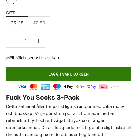
Black/Gray/White
SIZE:
35-38
47-50
Minska antal
Minska antal
5
sålda senaste veckan
LÄGG I VARUKORGEN
Fuck You Socks 3-Pack
PASSFORMSGUIDE
Detta set innehåller tre par stiliga strumpor med olika motiv
Normal passform
och budskap. Varje par strumpor är utformade med en
rebellisk attityd och ett vågat uttryck som fångar
Detta plagg har en klassisk, normal passform som
uppmärksamhet. De är designade för att ge ett roligt inslag till
följer kroppens naturliga linjer utan att sitta för
din outfit samtidigt som de erbjuder hög komfort.