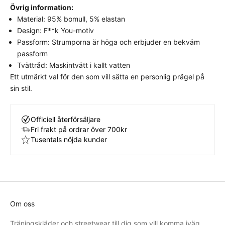
stramt eller för löst.
Välj din vanliga storlek
för
Övrig information:
bästa komfort och avsedda look.
Material: 95% bomull, 5% elastan
Design: F**k You-motiv
Passform: Strumporna är höga och erbjuder en bekväm
passform
Tvättråd: Maskintvätt i kallt vatten
Ett utmärkt val för den som vill sätta en personlig prägel på
sin stil.
Officiell återförsäljare
Fri frakt på ordrar över 700kr
Tusentals nöjda kunder
Om oss
Träningskläder och streetwear till dig som vill komma iväg,