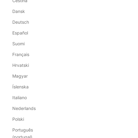
Čeština
Dansk
Deutsch
Español
Suomi
Français
Hrvatski
Magyar
Íslenska
Italiano
Nederlands
Polski
Português
(portugal)