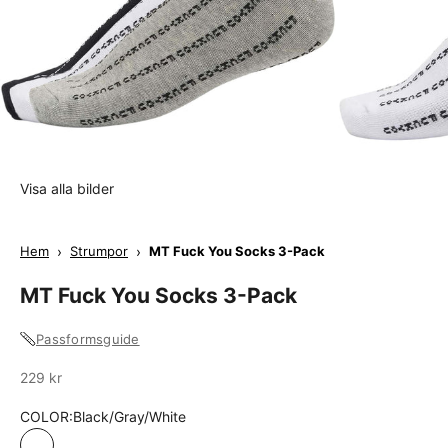
Visa alla bilder
Hem
›
Strumpor
›
MT Fuck You Socks 3-Pack
MT Fuck You Socks 3-Pack
Passformsguide
Sale
229 kr
COLOR:
Black/Gray/White