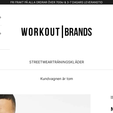
FRI FRAKT PÅ ALLA ORDRAR ÖVER 700kr & 3-7 DAGARS LEVERANSTID
STREETWEAR
TRÄNINGSKLÄDER
Kundvagnen är tom