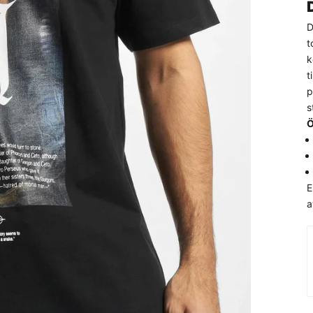
D
t
k
t
p
s
Ö
E
a