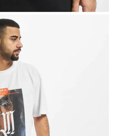
PASSFORMSGUIDE
Oversized passform
Plagget är medvetet designat med en rymligare och mer