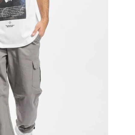
avslappnad siluett för en modern streetwear-look.
Vi
rekommenderar att du väljen din vanliga storlek
för att
uppnå den avsedda passformen. Om du föredrar en mer
kroppsnära passform kan du överväga att gå ner en storlek.