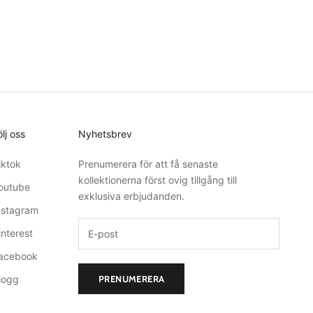
ölj oss
Nyhetsbrev
iktok
Prenumerera för att få senaste
kollektionerna först ovig tillgång till
outube
exklusiva erbjudanden.
nstagram
interest
acebook
logg
PRENUMERERA