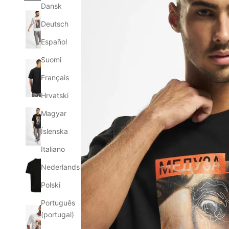
Dansk
Deutsch
Español
Suomi
Français
Hrvatski
Magyar
Íslenska
Italiano
Nederlands
Polski
Português
(portugal)