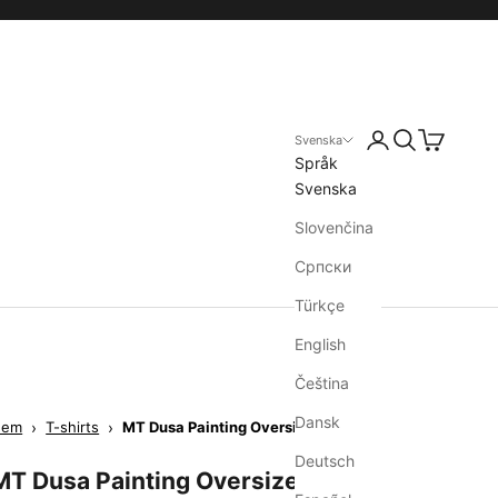
Svenska
Språk
Svenska
Slovenčina
Српски
Türkçe
English
Čeština
Dansk
Hem
›
T-shirts
›
MT Dusa Painting Oversize Tee
Deutsch
MT Dusa Painting Oversize Tee