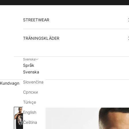
Hoppa till innehållet
STREETWEAR
TRÄNINGSKLÄDER
Svenska
Språk
Svenska
Slovenčina
Kundvagn
Српски
Türkçe
English
Čeština