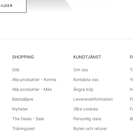
BILDER
SHOPPING
KUNDTJÄNST
F
Sök
Om oss
T
Alla produkter - Kvinna
Kontakta oss
Y
Alla produkter - Man
Ångra köp
I
Bästsäljare
Leveransinformation
P
Nyheter
Våra cookies
F
The Deals - Sale
Personlig data
B
Träningsset
Byten och returer