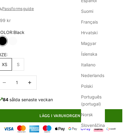
Español
Passformsguide
Suomi
ale
99 kr
Français
COLOR:
Black
Hrvatski
Magyar
Black
White
Íslenska
IZE:
XS
S
Italiano
Nederlands
inska antal
Minska antal
Polski
Português
84
sålda senaste veckan
(portugal)
Norsk
LÄGG I VARUKORGEN
Slovenščina