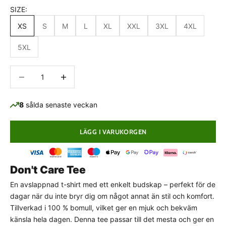
SIZE:
XS
S
M
L
XL
XXL
3XL
4XL
5XL
Minska antal
Minska antal
8
sålda senaste veckan
LÄGG I VARUKORGEN
PASSFORMSGUIDE
Don't Care Tee
Normal passform
En avslappnad t-shirt med ett enkelt budskap – perfekt för de
dagar när du inte bryr dig om något annat än stil och komfort.
Detta plagg har en klassisk, normal passform som
följer kroppens naturliga linjer utan att sitta för
Tillverkad i 100 % bomull, vilket ger en mjuk och bekväm
stramt eller för löst.
Välj din vanliga storlek
för
känsla hela dagen. Denna tee passar till det mesta och ger en