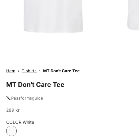
Hem
›
T-shirts
›
MT Don't Care Tee
MT Don't Care Tee
Passformsguide
Sale
289 kr
COLOR:
White
White