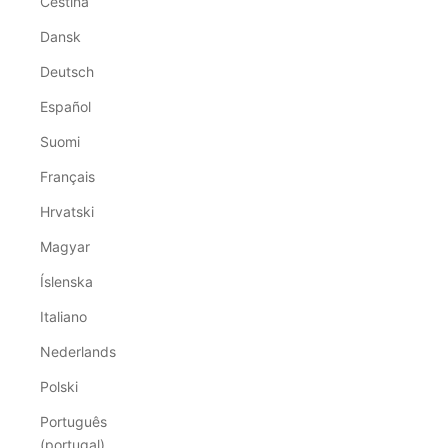
Čeština
Dansk
Deutsch
Español
Suomi
Français
Hrvatski
Magyar
Íslenska
Italiano
Nederlands
Polski
Português
(portugal)