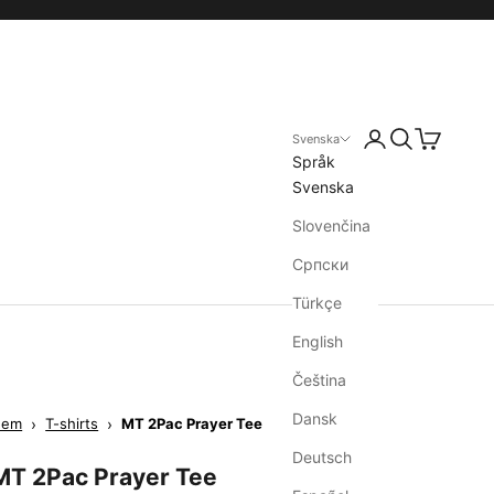
Svenska
Språk
Svenska
Slovenčina
Српски
Türkçe
English
Čeština
Dansk
Hem
›
T-shirts
›
MT 2Pac Prayer Tee
Deutsch
MT 2Pac Prayer Tee