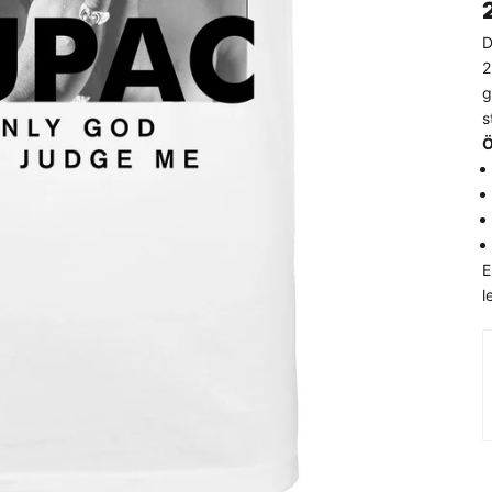
D
2
g
s
Ö
E
l