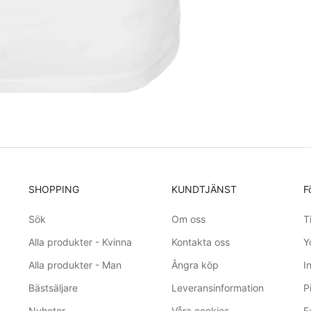
SHOPPING
KUNDTJÄNST
F
Sök
Om oss
T
Alla produkter - Kvinna
Kontakta oss
Y
Alla produkter - Man
Ångra köp
I
Bästsäljare
Leveransinformation
P
Nyheter
Våra cookies
F