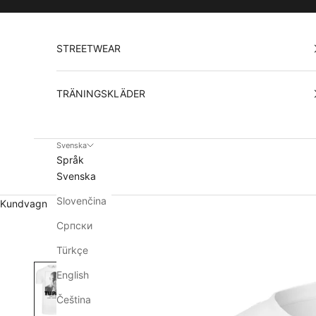
Hoppa till innehållet
STREETWEAR
TRÄNINGSKLÄDER
Svenska
Språk
Svenska
Slovenčina
Kundvagn
Српски
Türkçe
English
Čeština