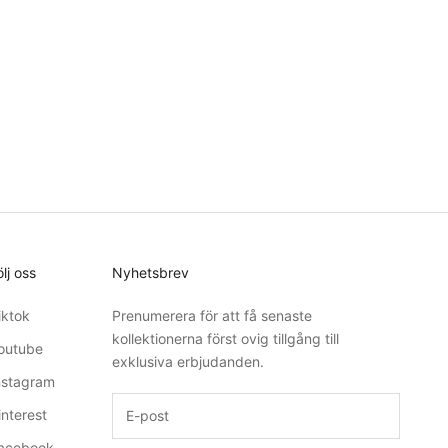
ölj oss
Nyhetsbrev
iktok
Prenumerera för att få senaste
kollektionerna först ovig tillgång till
outube
exklusiva erbjudanden.
nstagram
interest
acebook