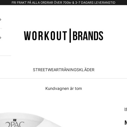
FRI FRAKT PÅ ALLA ORDRAR ÖVER 700kr & 3-7 DAGARS LEVERANSTID
STREETWEAR
TRÄNINGSKLÄDER
Kundvagnen är tom