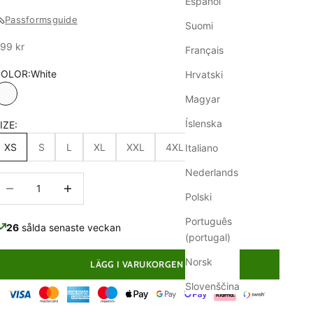
Español
Passformsguide
Suomi
ale
99 kr
Français
COLOR:
White
Hrvatski
Magyar
White
Íslenska
IZE:
XS
S
L
XL
XXL
4XL
5XL
Italiano
Nederlands
inska antal
Minska antal
Polski
Português
26
sålda senaste veckan
(portugal)
Norsk
LÄGG I VARUKORGEN
Slovenščina