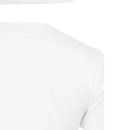
PASSFORMSGUIDE
Normal passform
Detta plagg har en klassisk, normal passform som följer
kroppens naturliga linjer utan att sitta för stramt eller för löst.
Välj din vanliga storlek
för bästa komfort och avsedda look.