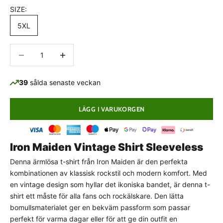
SIZE:
5XL
Minska antal
Minska antal
39
sålda senaste veckan
LÄGG I VARUKORGEN
Iron Maiden Vintage Shirt Sleeveless
Denna ärmlösa t-shirt från Iron Maiden är den perfekta
PASSFORMSGUIDE
kombinationen av klassisk rockstil och modern komfort. Med
Normal passform
en vintage design som hyllar det ikoniska bandet, är denna t-
shirt ett måste för alla fans och rockälskare. Den lätta
Detta plagg har en klassisk, normal passform som
bomullsmaterialet ger en bekväm passform som passar
följer kroppens naturliga linjer utan att sitta för
perfekt för varma dagar eller för att ge din outfit en