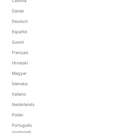
Čeština
Dansk
Deutsch
Español
Suomi
Français
Hrvatski
Magyar
Íslenska
Italiano
Nederlands
Polski
Português
(portugal)