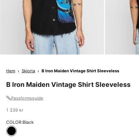
Hem
›
Skjorta
›
B Iron Maiden Vintage Shirt Sleeveless
B Iron Maiden Vintage Shirt Sleeveless
Passformsguide
Sale
1 339 kr
COLOR:
Black
Black