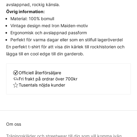
stramt eller för löst.
Välj din vanliga storlek
för
avslappnad, rockig känsla.
bästa komfort och avsedda look.
Övrig information:
Material: 100% bomull
Vintage design med Iron Maiden-motiv
Ergonomisk och avslappnad passform
Perfekt för varma dagar eller som en stilfull lageröverdel
En perfekt t-shirt för att visa din kärlek till rockhistorien och
lägga till en cool edge till din garderob.
Officiell återförsäljare
Fri frakt på ordrar över 700kr
Tusentals nöjda kunder
Om oss
Träningskläder och streetwear till dig som vill komma iväg,