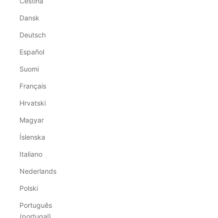
Čeština
Dansk
Deutsch
Español
Suomi
Français
Hrvatski
Magyar
Íslenska
Italiano
Nederlands
Polski
Português
(portugal)