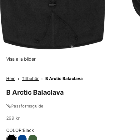
Visa alla bilder
Hem
›
Tillbehör
›
B Arctic Balaclava
B Arctic Balaclava
Passformsguide
Sale
299 kr
COLOR:
Black