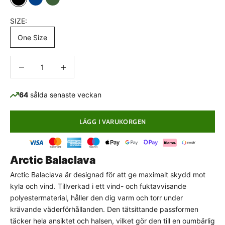
Black
Navy
Olive
SIZE:
One Size
Minska antal
Minska antal
64
sålda senaste veckan
LÄGG I VARUKORGEN
Arctic Balaclava
Arctic Balaclava är designad för att ge maximalt skydd mot
PASSFORMSGUIDE
kyla och vind. Tillverkad i ett vind- och fuktavvisande
Normal passform
polyestermaterial, håller den dig varm och torr under
krävande väderförhållanden. Den tätsittande passformen
Detta plagg har en klassisk, normal passform som
täcker hela ansiktet och halsen, vilket gör den till en oumbärlig
följer kroppens naturliga linjer utan att sitta för