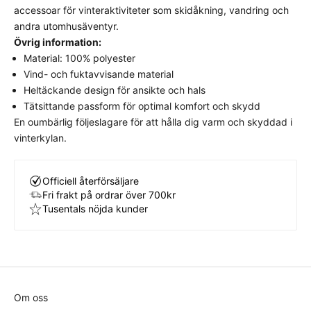
accessoar för vinteraktiviteter som skidåkning, vandring och
stramt eller för löst.
Välj din vanliga storlek
för
andra utomhusäventyr.
bästa komfort och avsedda look.
Övrig information:
Material: 100% polyester
Vind- och fuktavvisande material
Heltäckande design för ansikte och hals
Tätsittande passform för optimal komfort och skydd
En oumbärlig följeslagare för att hålla dig varm och skyddad i
vinterkylan.
Officiell återförsäljare
Fri frakt på ordrar över 700kr
Tusentals nöjda kunder
Om oss